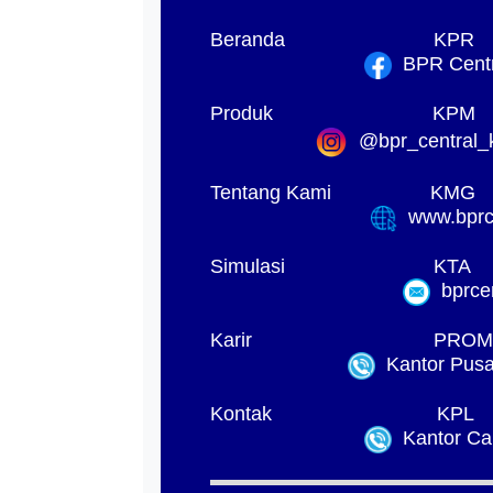
Beranda
KPR
BPR Centr
Produk
KPM
@bpr_central_k
Tentang Kami
KMG
www.bprck
Simulasi
KTA
bprcen
Karir
PROM
Kantor Pusat
Kontak
KPL
Kantor Ca