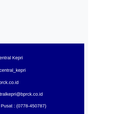
tral Kepri
ntral_kepri
ck.co.id
ralkepri@bprck.co.id
Pusat : (0778-450787)