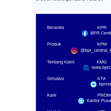
Beranda
KPR
BPR Centra
Produk
KPM
@bpr_central_k
Tentang Kami
KMG
www.bprck
Simulasi
KTA
bprcen
Karir
PROM
Kantor Pusat