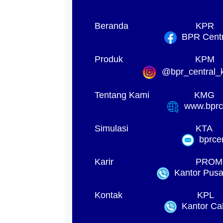
Beranda
KPR
BPR Centra
Produk
KPM
@bpr_central_k
Tentang Kami
KMG
www.bprck
Simulasi
KTA
bprcen
Karir
PROM
Kantor Pusat
Kontak
KPL
Kantor Ca