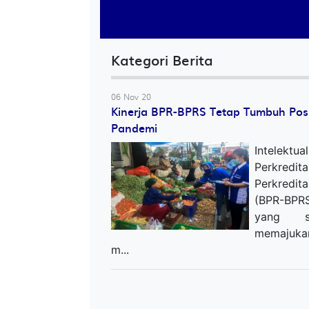
Kategori Berita
06 Nov 20
Kinerja BPR-BPRS Tetap Tumbuh Posi
Pandemi
Intelekt
Perkredi
Perkredit
(BPR-BPR
yang st
memajuka
m...