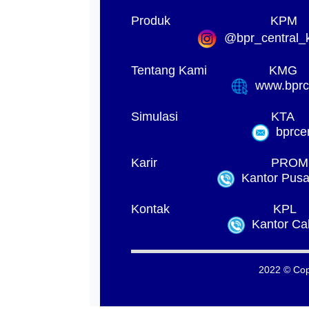
Produk
KPM
@bpr_central_k
Tentang Kami
KMG
www.bprck
Simulasi
KTA
bprcen
Karir
PROM
Kantor Pusat
Kontak
KPL
Kantor Ca
2022 © Cop