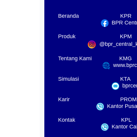
Beranda
KPR
BPR Centra
Produk
KPM
@bpr_central_k
Tentang Kami
KMG
www.bprck
Simulasi
KTA
bprcen
Karir
PROM
Kantor Pusat
Kontak
KPL
Kantor Ca