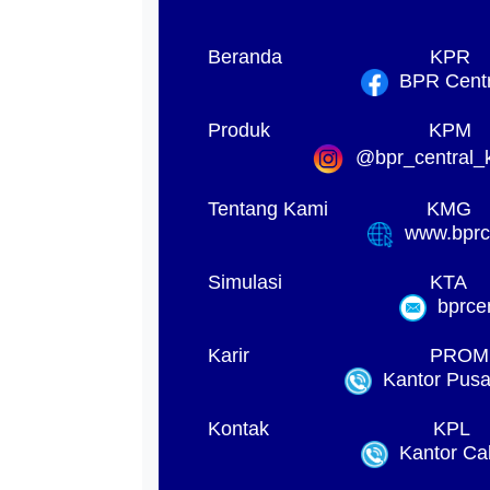
Beranda
KPR
BPR Centra
Produk
KPM
@bpr_central_k
Tentang Kami
KMG
www.bprck
Simulasi
KTA
bprcen
Karir
PROM
Kantor Pusat
Kontak
KPL
Kantor Ca