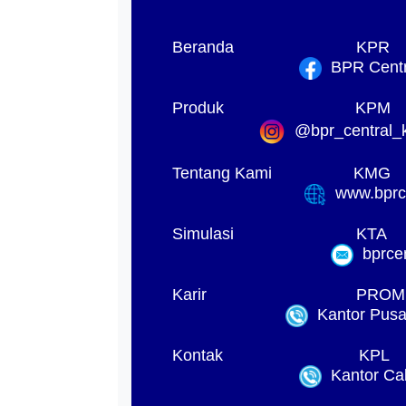
Beranda
KPR
BPR Centra
Produk
KPM
@bpr_central_k
Tentang Kami
KMG
www.bprck
Simulasi
KTA
bprcen
Karir
PROM
Kantor Pusat
Kontak
KPL
Kantor Ca