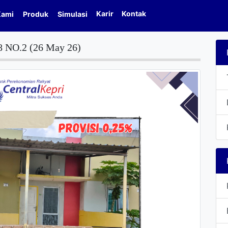
Karir
Kontak
Kami
Produk
Simulasi
O.2 (26 May 26)