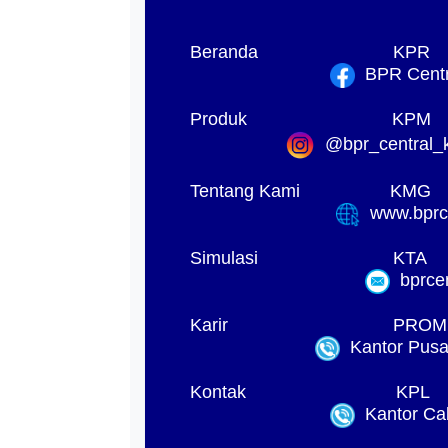
Beranda
KPR
BPR Centra
Produk
KPM
@bpr_central_k
Tentang Kami
KMG
www.bprck
Simulasi
KTA
bprcen
Karir
PROM
Kantor Pusat
Kontak
KPL
Kantor Ca