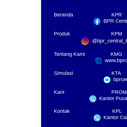
Beranda
KPR
BPR Centra
Produk
KPM
@bpr_central_k
Tentang Kami
KMG
www.bprck
Simulasi
KTA
bprcen
Karir
PROM
Kantor Pusat
Kontak
KPL
Kantor Ca